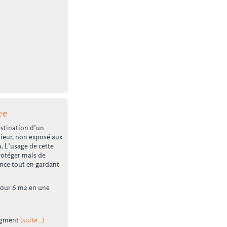
re
estination d’un
rieur, non exposé aux
u. L’usage de cette
rotéger mais de
ence tout en gardant
pour 6 m2 en une
pigment
(suite…)