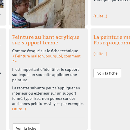
,
(suite…)
Voir la fiche
Peinture au liant acrylique
La peinture ma
sur support fermé
Pourquoi,com
e
Comme évoqué sur le fiche technique
(suite…)
« Peinture maison, pourquoi, comment
? »
Selon les techniques constructives que
l’on utilise, il existe plusieurs façons de
Il est important d’identifier le support
s
Voir la fiche
stabiliser la terre :
sur lequel on souhaite appliquer une
peinture.
La stabilisation mécanique : Par la
compression de la terre, sa densité
La recette suivante peut s’appliquer en
augmente, ce qui entraîne une amélioration
intérieur ou extérieur sur un support
de sa résistance mécanique à la
fermé, type lisse, non poreux sur des
compression, diminue sa porosité et donc sa
anciennes peintures vinyles par exemple.
perméabilité à l’eau et sa capillarité.
(suite…)
La stabilisation physique
: Il s’agit de
contrôler la granulométrie de la terre
utilisée dans un but d’obtenir la texture
Voir la fiche