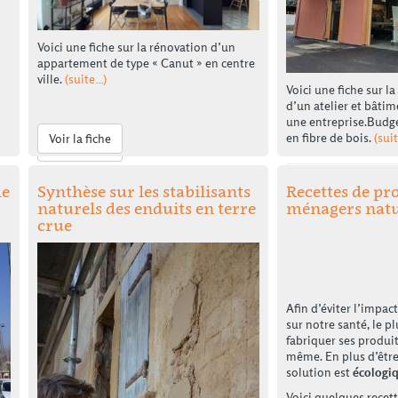
quelques bonnes pratiques nécessaires à
sa préservation.
Merci à Etienne RIEUX pour la réalisation
Voici une fiche sur la rénovation d’un
de ce dossier de synthèse
appartement de type « Canut » en centre
ville.
(suite…)
Télécharger le dossier
Voici une fiche sur l
d’un atelier et bâti
une entreprise.Budge
en fibre de bois.
(sui
Voir la fiche
Voir la fiche
le
Synthèse sur les stabilisants
Recettes de pr
e
Voir la fiche
la
naturels des enduits en terre
ménagers natu
crue
Afin d’éviter l’impac
sur notre santé, le p
fabriquer ses produi
même. En plus d’êtr
solution est
écologi
Voici quelques recet