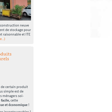
a construction neuve
ment de stockage pour
t raisonnable et ITE
te…)
oduits
rels
t de certain produit
lus simple est de
ts ménagers soi-
e
facile,
cette
que et économique
!
tes incontournables !