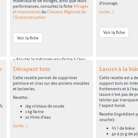
matériaux et de vitrages, ainsi que leurs
d’ouvrage.
Attention :
Toujours faire des tests
performances, consultez la fiche
Vitrages
avant l’application!
et menuiseries
du
Classeur Régional de
(suite…)
l’Ecoconstruction
Recette de stabilisant à base de farine :
Voir la fiche
– Mélanger 1 volume farine blanche et 1
Voir la fiche
volume d’eau tiède
– Faire bouillir 2 volumes d’eau
– Ajouter le mélanger eau-farine à l’eau
bouillante.
e
Décapant bois
Lasure à la biè
– Chauffer à feu doux pendant 10 minutes
Cette recette permet de supprimer
Cette recette est a d
en remuant
peinture et cires sur des anciens meubles
support bois en inté
– Une fois le mélange épaissit et
et boiseries.
frottements et à l’ea
translucide, retirer du feu,
lasure n’est pas de p
Recette:
teinter par transpar
– Tamiser et ajouter 6 volumes d‘eau
l’aspect boisé.
fs
1kg cristaux de soude
Ajouter ce mélange raison de 3 à 5 % du
1 kg farine
Recette (ingrédient 
volume de mortier de terre.
10 litres d’eau
couche):
Pour d’autres recettes, se référer au
(suite…)
½ l de bière
document
Recettes traditionnelles et
40 à 50 g de 
classifications d’origine végétale et