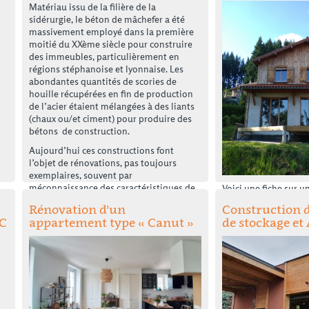
Matériau issu de la filière de la
sidérurgie, le béton de mâchefer a été
massivement employé dans la première
moitié du XXème siècle pour construire
des immeubles, particulièrement en
régions stéphanoise et lyonnaise. Les
abondantes quantités de scories de
houille récupérées en fin de production
de l’acier étaient mélangées à des liants
(chaux ou/et ciment) pour produire des
bétons de construction.
Aujourd’hui ces constructions font
l’objet de rénovations, pas toujours
exemplaires, souvent par
méconnaissance des caractéristiques de
Voici une fiche sur 
ce matériau.
individuelle à la ca
Rénovation d’un
Construction 
d’une maison en pier
Pourtant, le mâchefer présente de
BC
appartement type « Canut »
de stockage et 
paille et extension m
nombreux atouts techniques, bonne
projet avec de l’auto
capacité d’isolation, perméabilité à la
chantier accompagn
vapeur d’eau, résistance à la
compression,…
Ce dossier vous propose un état des lieux
Voir la fiche
de ce type constructif et vous suggère