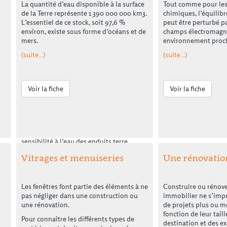
particules d’argile. Exemples : les fibres
La quantité d’eau disponible à la surface
Tout comme pour les
végétales fermentées, la farine…
de la Terre représente 1 390 000 000 km3.
chimiques, l’équilib
L’essentiel de ce stock, soit 97,6 %
peut être perturbé p
Les
lipides
(matière grasse) qui vont
environ, existe sous forme d’océans et de
champs électromagn
permettre de consolides les enduits
mers.
environnement proc
grâce à un phénomène d’oxydation des
lipides. Ils facilitent également
(suite…)
(suite…)
l’enduisage en lubrifiants les particules
et améliorent la résistance à l’eau de la
terre grâce aux propriétés
Voir la fiche
Voir la fiche
hygrophobantes des lipides. Exemples :
huile de lin, cire végétale…
Enfin, les
protéines
agissent comme une
colle sur les particules d’argiles. Elles
peuvent également diminuer la
sensibilité à l’eau des enduits terre.
Exemple : La caséine (protéine du lait).
Vitrages et menuiseries
Une rénovatio
La stabilisation naturelle des enduits
Les fenêtres font partie des éléments à ne
Construire ou rénove
peut se faire
dans la masse
(incorporé
pas négliger dans une construction ou
immobilier ne s’impro
dans le corps d’enduit ) ou
en
une rénovation.
de projets plus ou 
imprégnation de surface
.
fonction de leur taill
Pour connaître les différents types de
destination et des e