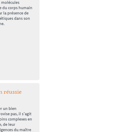
 molécules
re du corps humain
ar la présence de
étiques dans son
he.
n réussie
r un bien
vise pas, il s’agit
moins complexes en
e, de leur
xigences du maître