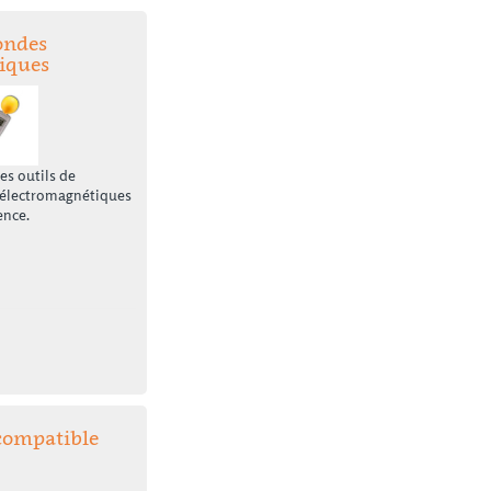
ondes
iques
es outils de
 électromagnétiques
ence.
ocompatible