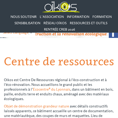
NOUS SOUTENIR
L’ASSOCIATION
INFORMATION
FORMATION
SENSIBILISATION
RÉSEAU OÏKOS
RESSOURCES ET OUTILS
RENTRÉE CREB 2026
Select Language
▼
Centre de ressources
Oïkos est Centre De Ressources régional à l’éco-construction et à
l’éco-rénovation. Nous accueillons le grand public et les
professionnels à l’
Ecocentre® du Lyonnais
, dans un bâtiment en bois,
paille, enduits terre et enduits chaux, aménagé avec des matériaux
écologiques.
Objet de démonstration grandeur nature
avec détails constructifs
laissés apparents, ce bâtiment accueille un centre de documentation,
une matériautèque, des coupes de murs et maquettes. Lieu de