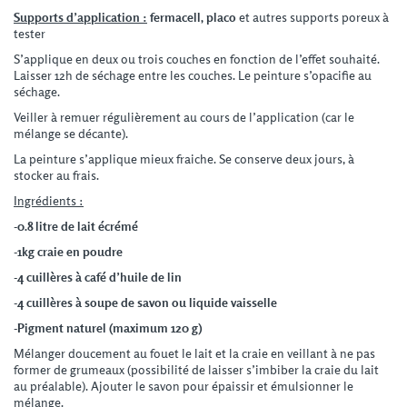
Supports d’application
:
fermacell, placo
et autres supports poreux à
tester
S’applique en deux ou trois couches en fonction de l’effet souhaité.
Laisser 12h de séchage entre les couches. Le peinture s’opacifie au
séchage.
Veiller à remuer régulièrement au cours de l’application (car le
mélange se décante).
La peinture s’applique mieux fraiche. Se conserve deux jours, à
stocker au frais.
Ingrédients
:
-0.8 litre de lait écrémé
-1kg craie en poudre
-4 cuillères à café d’huile de lin
-4 cuillères à soupe de savon ou liquide vaisselle
-Pigment naturel (maximum 120 g)
Mélanger doucement au fouet le lait et la craie en veillant à ne pas
former de grumeaux (possibilité de laisser s’imbiber la craie du lait
au préalable). Ajouter le savon pour épaissir et émulsionner le
mélange.