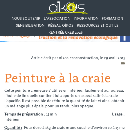
NOUS SOUTENIR
L’ASSOCIATION
INFORMATION
FORMATION
SENSIBILISATION
RÉSEAU OÏKOS
RESSOURCES ET OUTILS
RENTRÉE CREB 2026
Select Language
▼
Article écrit par oikos-ecoconstruction, le 29 avril 2015
Peinture à la craie
Cette peinture crémeuse s’utilise en intérieur facilement au rouleau,
l’huile de lin quelle contient lui apporte un aspect satiné, la craie
l’opacifie. Il est possible de réduire la quantité de lait et ainsi obtenir
un mélange plus épais, pour un rendu plus opaque.
Temps de préparation
:
15 min
Usage
:
intérieur
Quantité
:
Pour dose à 1kg de craie = une couche d’environ 10 à 15 m2