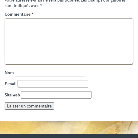
Votre adresse e-mail ne sera pas publiée.
Les champs obligatoires
sont indiqués avec
*
Commentaire
*
Nom
E-mail
Site web