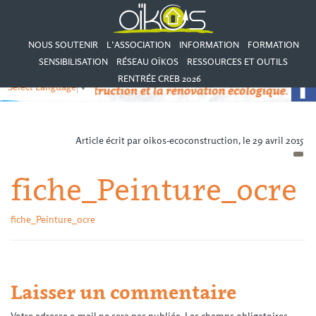
NOUS SOUTENIR
L’ASSOCIATION
INFORMATION
FORMATION
SENSIBILISATION
RÉSEAU OÏKOS
RESSOURCES ET OUTILS
RENTRÉE CREB 2026
Select Language
▼
Article écrit par oikos-ecoconstruction, le 29 avril 2015
fiche_Peinture_ocre
fiche_Peinture_ocre
Laisser un commentaire