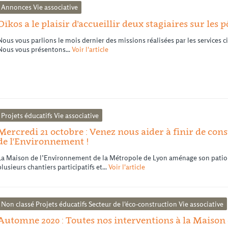
Annonces
Vie associative
Oïkos a le plaisir d’accueillir deux stagiaires sur les 
Nous vous parlions le mois dernier des missions réalisées par les services c
Nous vous présentons...
Voir l'article
Projets éducatifs
Vie associative
Mercredi 21 octobre : Venez nous aider à finir de con
de l’Environnement !
La Maison de l’Environnement de la Métropole de Lyon aménage son patio
plusieurs chantiers participatifs et...
Voir l'article
Non classé
Projets éducatifs
Secteur de l'éco-construction
Vie associative
Automne 2020 : Toutes nos interventions à la Maiso