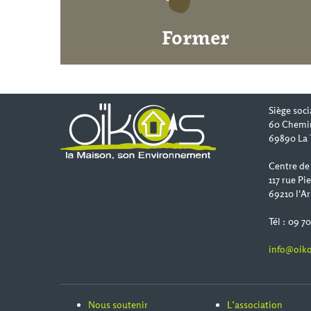
Former
Siège soci
60 Chemi
69890 La 
Centre de
117 rue Pi
69210 l'Ar
Tél : 09 7
info@oiko
Nous soutenir
L’association