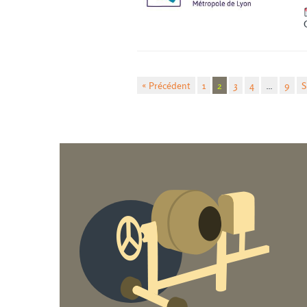
« Précédent
1
2
3
4
…
9
S