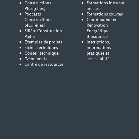
Constructions
Formations Intra sur
Pluri[elles]
mesure
Podcasts
Formations courtes
Constructions
Coordinateur en
pluri[elles]
Rénovation
Filière Construction
Energétique
Paille
Biosourcée
Exemples de projets
Inscriptions,
Fiches techniques
informations
Conseil technique
pratiques et
Événements
accessibilité
Centre de ressources
s
e