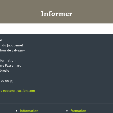
Informer
al
n du Jacquemet
Tour de Salvagny
 formation
erre Passemard
bresle
0 70 00 93
s-ecoconstruction.com
Information
Formation