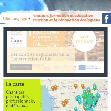
Select Language
▼
Formation
DEVENEZ
SPÉCIALISTE DE LA
RÉNOVATION BIOSOURCÉE
!
Voir l'article
La carte
Chantiers
participatifs,
professionnels,
matériaux...