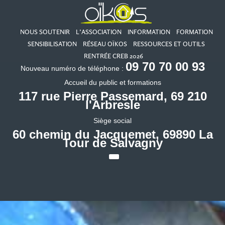
NOUS SOUTENIR
L’ASSOCIATION
INFORMATION
FORMATION
SENSIBILISATION
RÉSEAU OÏKOS
RESSOURCES ET OUTILS
CHANGEMENT DE COORDONNEES !!
RENTRÉE CREB 2026
09 70 70 00 93
Nouveau numéro de téléphone :
Accueil du public et formations
117 rue Pierre Passemard, 69 210
l'Arbresle
Siège social
60 chemin du Jacquemet, 69890 La
Tour de Salvagny