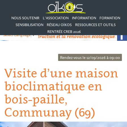
NOUS SOUTENIR
L’ASSOCIATION
INFORMATION
FORMATION
SENSIBILISATION
RÉSEAU OÏKOS
RESSOURCES ET OUTILS
RENTRÉE CREB 2026
Select Language
▼
Rendez-vous le 12/09/2026 à 09:00
Visite d’une maison
bioclimatique en
bois-paille,
Communay (69)