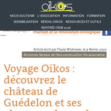
NOUS SOUTENIR
L’ASSOCIATION
INFORMATION
FORMATION
SENSIBILISATION
RÉSEAU OÏKOS
RESSOURCES ET OUTILS
RENTRÉE CREB 2026
Select Language
▼
Article écrit par Flavie Widmaier, le 9 février 2020
Annonces
Secteur de l'éco-construction
Vie associative
Voyage Oïkos :
découvrez le
château de
Guédelon et ses