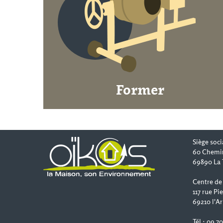
Former
Siège soci
60 Chemi
69890 La 
Centre de
117 rue Pi
69210 l'Ar
Tél : 09 7