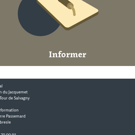
Informer
al
n du Jacquemet
Tour de Salvagny
 formation
erre Passemard
bresle
0 70 00 93