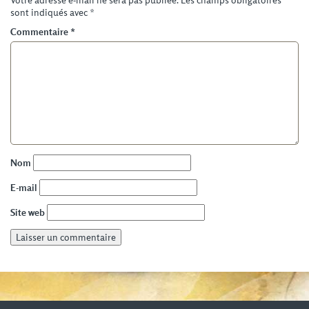
Votre adresse e-mail ne sera pas publiée.
Les champs obligatoires
sont indiqués avec
*
Commentaire
*
Nom
E-mail
Site web