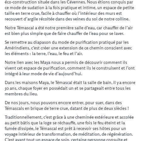
éco-construction située dans les Cévennes. Nous étions conquis par
ce mode de sudation à la fois pratique et intime, un espace de petite
taille en terre crue, facile à chauffer où l’intérieur des murs est
recouvert d’argile récoltée dans des veines du sol de notre colline.
Notre Témascal a été notre première salle d’eau, car chauffer de l’air
est bien plus simple que de faire chauffer de l’eau pour se laver.
Se remettre au diapason du mode de purification pratiqué par les
Amérindiens, c’est créer une extension de ce chemin conscient avec
les éléments : la terre, l’eau, le feu et l’air.
Notre lien avec les Maya nous a permis de découvrir comment ils
vivent cet espace de purification, comment ils le construisent et l’ont
intégré à leur mode de vie d’aujourd’hui.
Dans les maisons Maya, le Témascal était la salle de bain, il y a encore
50 ans, chaque foyer en possédait un et se partageait entre tous les
membres du lieu.
De nos jours, nous pouvons encore entrer, pour suer, dans des
Témascals en brique de terre crue, datant de plus de deux siècles !
Traditionnellement, c’est grâce à une cheminée extérieure et accolée
au petit bâtis que la loge se réchauffe, une fois le feu éteint et la
fumée dissipée, le Témascal est prêt à recevoir ses hôtes pour un
voyage intérieur de transformation, de méditation, de régénération.
C’est avant tout un espace de soin, certaine personne consulte et