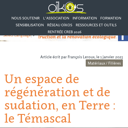
NOUS SOUTENIR
L’ASSOCIATION
INFORMATION
FORMATION
SENSIBILISATION
RÉSEAU OÏKOS
RESSOURCES ET OUTILS
RENTRÉE CREB 2026
Select Language
▼
Article écrit par François Leroux, le 1 janvier 2025
Matériaux / Filières
Un espace de
régénération et de
sudation, en Terre :
le Témascal