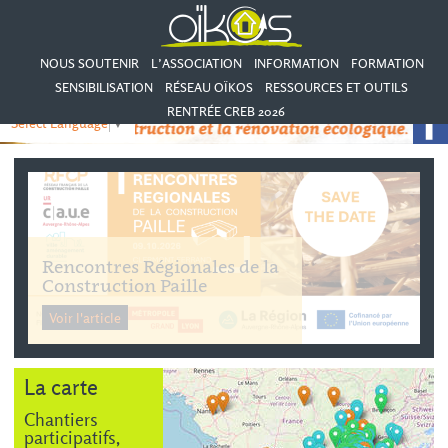
NOUS SOUTENIR
L’ASSOCIATION
INFORMATION
FORMATION
SENSIBILISATION
RÉSEAU OÏKOS
RESSOURCES ET OUTILS
RENTRÉE CREB 2026
Select Language
▼
Formation
DEVENEZ
SPÉCIALISTE DE LA
RÉNOVATION BIOSOURCÉE
!
Voir l'article
La carte
Chantiers
participatifs,