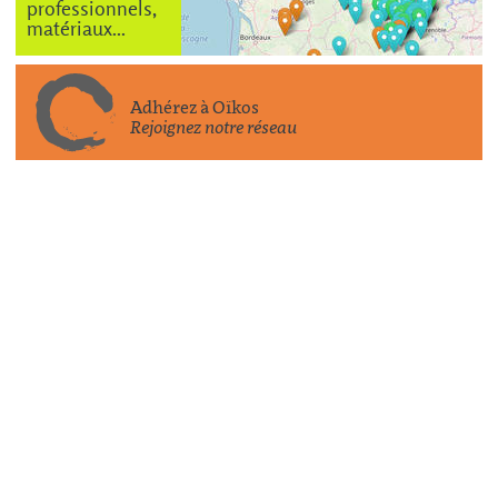
professionnels,
matériaux...
Adhérez à Oïkos
Rejoignez notre réseau