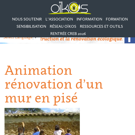
NOUS SOUTENIR
L’ASSOCIATION
INFORMATION
FORMATION
SENSIBILISATION
RÉSEAU OÏKOS
RESSOURCES ET OUTILS
RENTRÉE CREB 2026
Select Language
▼
Animation
rénovation d’un
mur en pisé