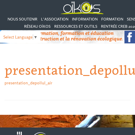
NOUS SOUTENIR
L’ASSOCIATION
INFORMATION
FORMATION
SENS
RÉSEAU OÏKOS
RESSOURCES ET OUTILS
RENTRÉE CREB 202
Select Language
▼
presentation_depollu
presentation_depollul_air