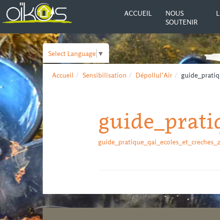
ACCUEIL
NOUS
L
SOUTENIR
Select Language
▼
Accueil
Sensibilisation
Dépollul’Air
guide_pratiq
guide_prati
guide_pratique_qai_ecoles_et_creches_2