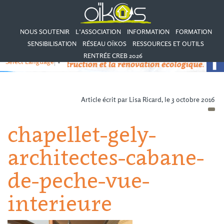
NOUS SOUTENIR
L’ASSOCIATION
INFORMATION
FORMATION
SENSIBILISATION
RÉSEAU OÏKOS
RESSOURCES ET OUTILS
RENTRÉE CREB 2026
Select Language
▼
Article écrit par Lisa Ricard, le 3 octobre 2016
chapellet-gely-
architectes-cabane-
de-peche-vue-
interieure