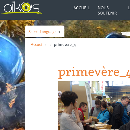
ACCUEIL
NOUS
L
SOUTENIR
Select Language
▼
Accueil
primevère_4
primevère_