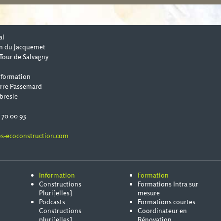
al
n du Jacquemet
Tour de Salvagny
 formation
erre Passemard
bresle
0 70 00 93
s-ecoconstruction.com
Information
Formation
Constructions
Formations Intra sur
Pluri[elles]
mesure
Podcasts
Formations courtes
Constructions
Coordinateur en
pluri[elles]
Rénovation