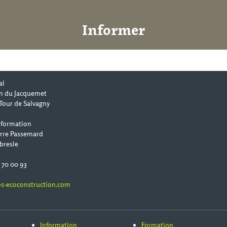
Informer
al
n du Jacquemet
Tour de Salvagny
 formation
erre Passemard
bresle
0 70 00 93
s-ecoconstruction.com
Information
Formation