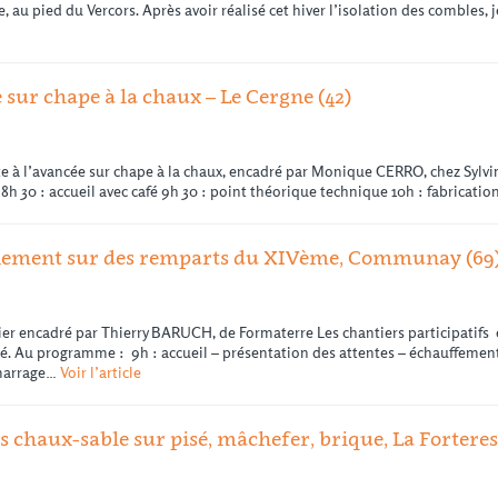
re, au pied du Vercors. Après avoir réalisé cet hiver l’isolation des combles,
e sur chape à la chaux – Le Cergne (42)
te à l’avancée sur chape à la chaux, encadré par Monique CERRO, chez Sylvine 
 8h 30 : accueil avec café 9h 30 : point théorique technique 10h : fabricati
toiement sur des remparts du XIVème, Communay (69
er encadré par Thierry BARUCH, de Formaterre Les chantiers participatifs
sé. Au programme : 9h : accueil – présentation des attentes – échauffemen
émarrage…
Voir l’article
 chaux-sable sur pisé, mâchefer, brique, La Forteres