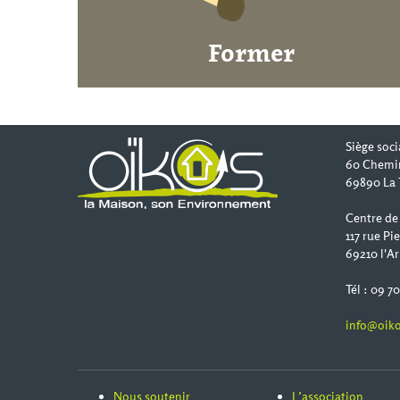
Former
Siège soci
60 Chemi
69890 La 
Centre de
117 rue Pi
69210 l'Ar
Tél : 09 7
info@oiko
Nous soutenir
L’association