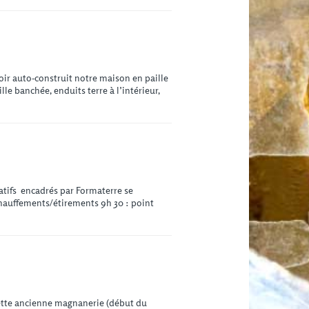
r auto-construit notre maison en paille
e banchée, enduits terre à l’intérieur,
atifs encadrés par Formaterre se
chauffements/étirements 9h 30 : point
 cette ancienne magnanerie (début du