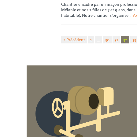
Chantier encadré par un maçon professio
Mélanie et nos 2 filles de 7 et 9 ans, dan
habitable). Notre chantier s’organise…
Vo
« Précédent
1
…
30
31
32
33