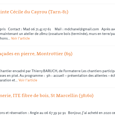
te Cécile du Cayrou (Tarn-81)
mpris Contact : Mad 06 71 45 07 61 Mail : mdchanel@gmail.com Après avoi
maintenant un atelier de 28m2 (ossature bois (terminée), murs en terre/paill
rchons…
Voir l’article
çades en pierre, Montrottier (69)
hantier encadré par Thierry BARUCH, de Formaterre Les chantiers particip
sses en pisé. Au programme : 9h : accueil – présentation des attentes – é
paration et…
Voir l’article
ie, ITE fibre de bois, St Marcellin (38160)
ions et réservation : Angie au 06 67 39 92 91 Bonjour, J’ai acheté en 2020