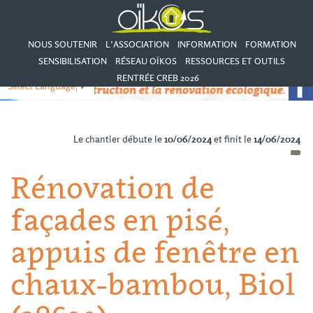
NOUS SOUTENIR
L’ASSOCIATION
INFORMATION
FORMATION
SENSIBILISATION
RÉSEAU OÏKOS
RESSOURCES ET OUTILS
RENTRÉE CREB 2026
Select Language
▼
Le chantier débute le
10/06/2024
et finit le
14/06/2024
Rénovation de
façades en pisé,
appuis de fenêtre en
chaux-bambou, Biol