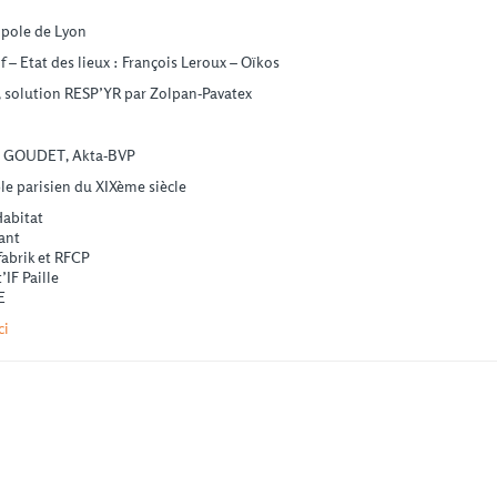
opole de Lyon
 – Etat des lieux : François Leroux – Oïkos
 solution RESP’YR par Zolpan-Pavatex
nt GOUDET, Akta-BVP
e parisien du XIXème siècle
abitat
ant
brik et RFCP
F Paille
E
ci