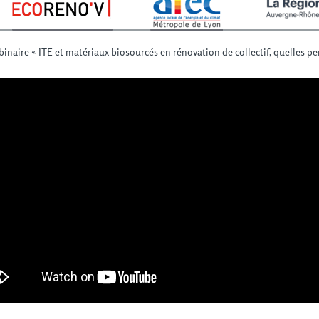
inaire « ITE et matériaux biosourcés en rénovation de collectif, quelles per