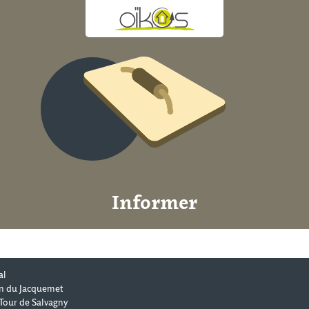
Informer
al
n du Jacquemet
Tour de Salvagny