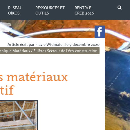
N
RÉSEAU
RESSOURCES ET
RENTRÉE
OÏKOS
OUTILS
CREB 2026
Article écrit par Flavie Widmaier, le 9 décembre 2020
chnique
Matériaux / Filières
Secteur de l'éco-construction
es matériaux
tif