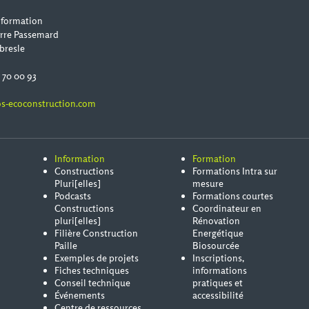
 formation
erre Passemard
bresle
0 70 00 93
s-ecoconstruction.com
Information
Formation
Constructions
Formations Intra sur
Pluri[elles]
mesure
Podcasts
Formations courtes
Constructions
Coordinateur en
pluri[elles]
Rénovation
Filière Construction
Energétique
Paille
Biosourcée
Exemples de projets
Inscriptions,
Fiches techniques
informations
Conseil technique
pratiques et
Événements
accessibilité
Centre de ressources