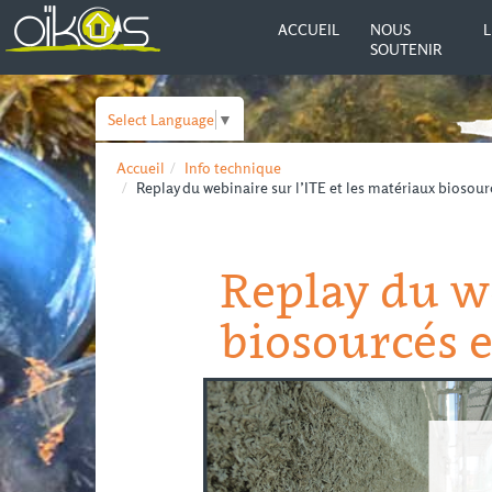
ACCUEIL
NOUS
L
SOUTENIR
Select Language
▼
Accueil
Info technique
Replay du webinaire sur l’ITE et les matériaux biosour
Replay du we
biosourcés e