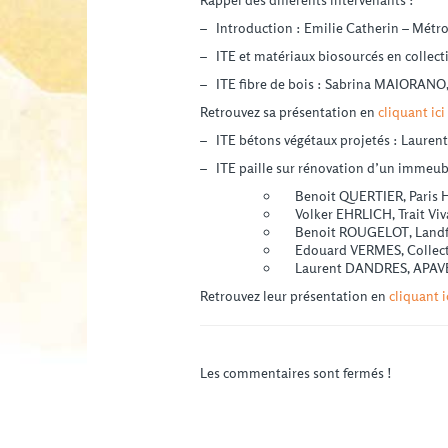
Rappel des différents intervenants :
– Introduction : Emilie Catherin – Métr
– ITE et matériaux biosourcés en collectif
– ITE fibre de bois : Sabrina MAIORANO,
Retrouvez sa présentation en
cliquant ici
– ITE bétons végétaux projetés : Laure
– ITE paille sur rénovation d’un immeubl
Benoit QUERTIER, Paris H
Volker EHRLICH, Trait Viv
Benoit ROUGELOT, Landfa
Edouard VERMES, Collect’I
Laurent DANDRES, APAV
Retrouvez leur présentation en
cliquant i
Les commentaires sont fermés !