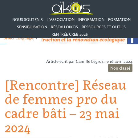
NOUS SOUTENIR
L’ASSOCIATION
INFORMATION
FORMATION
SENSIBILISATION
RÉSEAU OÏKOS
RESSOURCES ET OUTILS
RENTRÉE CREB 2026
Select Language
▼
Article écrit par Camille Legros, le 16 avril 2024
Non classé
[Rencontre] Réseau
de femmes pro du
cadre bâti – 23 mai
2024