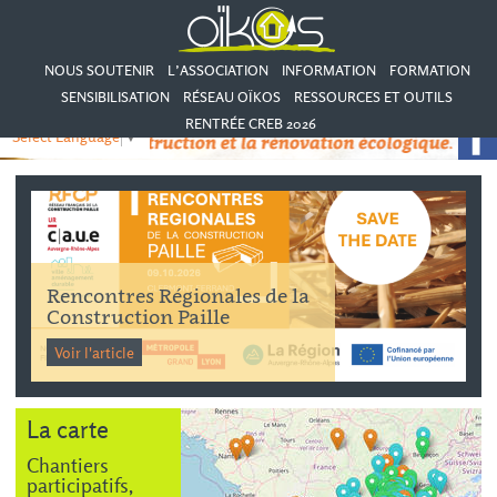
NOUS SOUTENIR
L’ASSOCIATION
INFORMATION
FORMATION
SENSIBILISATION
RÉSEAU OÏKOS
RESSOURCES ET OUTILS
RENTRÉE CREB 2026
Select Language
▼
Formation
DEVENEZ
SPÉCIALISTE DE LA
RÉNOVATION BIOSOURCÉE
!
Voir l'article
La carte
Chantiers
participatifs,