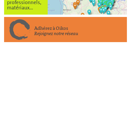
professionnels,
matériaux...
Adhérez à Oïkos
Rejoignez notre réseau