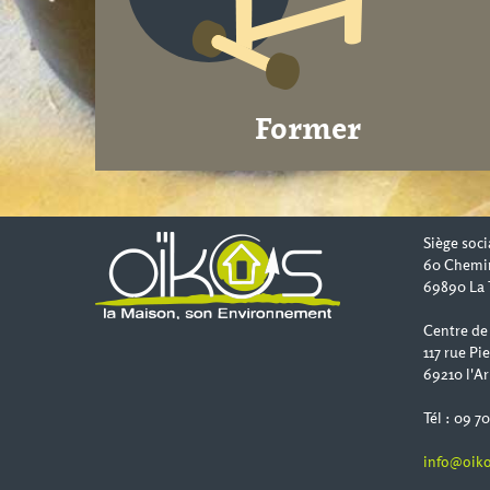
Former
Siège soci
60 Chemi
69890 La 
Centre de
117 rue Pi
69210 l'Ar
Tél : 09 7
info@oiko