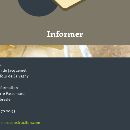
Informer
al
n du Jacquemet
Tour de Salvagny
 formation
erre Passemard
bresle
0 70 00 93
s-ecoconstruction.com