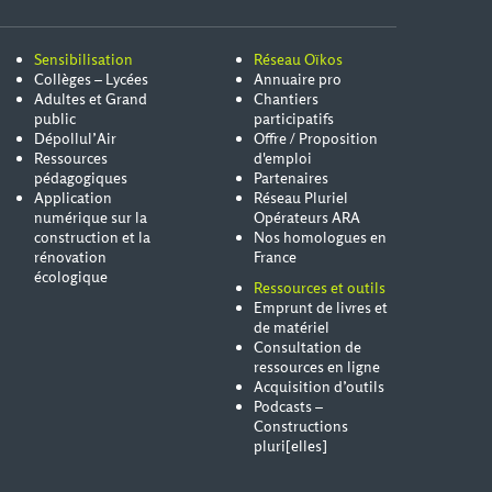
Sensibilisation
Réseau Oïkos
Collèges – Lycées
Annuaire pro
Adultes et Grand
Chantiers
public
participatifs
Dépollul’Air
Offre / Proposition
Ressources
d'emploi
pédagogiques
Partenaires
Application
Réseau Pluriel
numérique sur la
Opérateurs ARA
construction et la
Nos homologues en
rénovation
France
écologique
Ressources et outils
Emprunt de livres et
de matériel
Consultation de
ressources en ligne
Acquisition d’outils
Podcasts –
Constructions
pluri[elles]