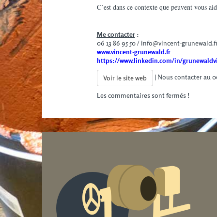
C’est dans ce contexte que peuvent vous aide
Me contacter
:
06 13 86 95 50 / info@vincent-grunewald.f
www.vincent-grunewald.fr
https://www.linkedin.com/in/grunewaldv
| Nous contacter au 06
Voir le site web
Les commentaires sont fermés !