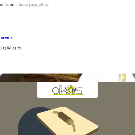
r les architectes paysagistes.
r
incent/
 13 86 95 50