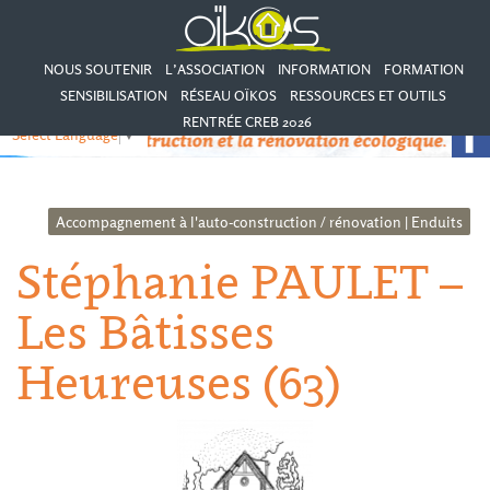
NOUS SOUTENIR
L’ASSOCIATION
INFORMATION
FORMATION
SENSIBILISATION
RÉSEAU OÏKOS
RESSOURCES ET OUTILS
RENTRÉE CREB 2026
Select Language
▼
Accompagnement à l'auto-construction / rénovation
|
Enduits
Stéphanie PAULET –
Les Bâtisses
Heureuses (63)