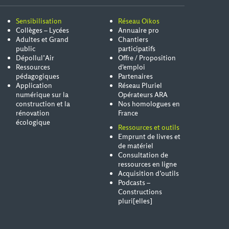
Sensibilisation
Réseau Oïkos
Collèges – Lycées
Annuaire pro
Adultes et Grand
Chantiers
public
participatifs
Dépollul’Air
Offre / Proposition
Ressources
d'emploi
pédagogiques
Partenaires
Application
Réseau Pluriel
numérique sur la
Opérateurs ARA
construction et la
Nos homologues en
rénovation
France
écologique
Ressources et outils
Emprunt de livres et
de matériel
Consultation de
ressources en ligne
Acquisition d’outils
Podcasts –
Constructions
pluri[elles]