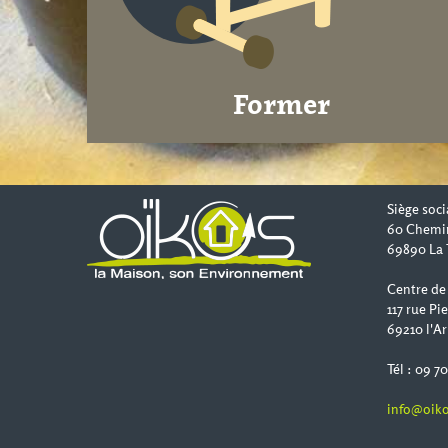
Former
Siège soci
60 Chemi
69890 La 
Centre de
117 rue Pi
69210 l'Ar
Tél : 09 7
info@oiko