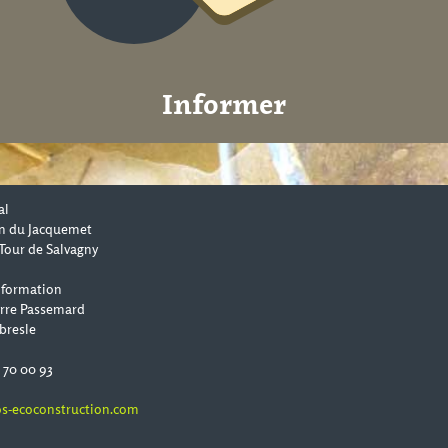
Informer
al
n du Jacquemet
Tour de Salvagny
 formation
erre Passemard
bresle
0 70 00 93
s-ecoconstruction.com