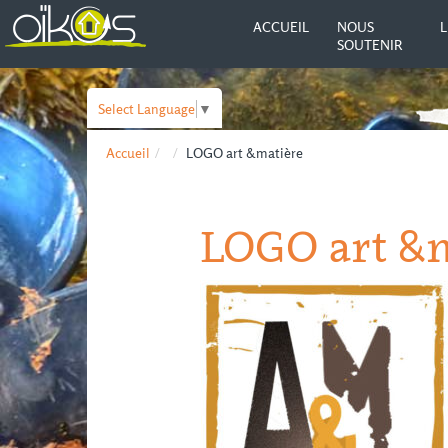
ACCUEIL
NOUS
L
SOUTENIR
Select Language
▼
Accueil
LOGO art &matière
LOGO art &