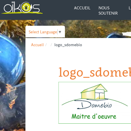
ACCUEIL
NOUS
L
SOUTENIR
Select Language
▼
Accueil
logo_sdomebio
logo_sdome