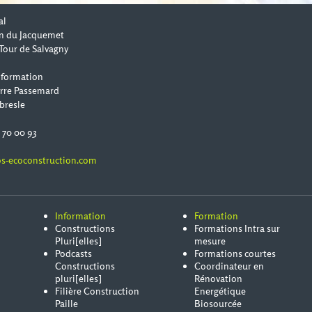
al
n du Jacquemet
Tour de Salvagny
 formation
erre Passemard
bresle
0 70 00 93
s-ecoconstruction.com
Information
Formation
Constructions
Formations Intra sur
Pluri[elles]
mesure
Podcasts
Formations courtes
Constructions
Coordinateur en
pluri[elles]
Rénovation
Filière Construction
Energétique
Paille
Biosourcée