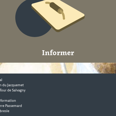
Informer
al
n du Jacquemet
Tour de Salvagny
 formation
erre Passemard
bresle