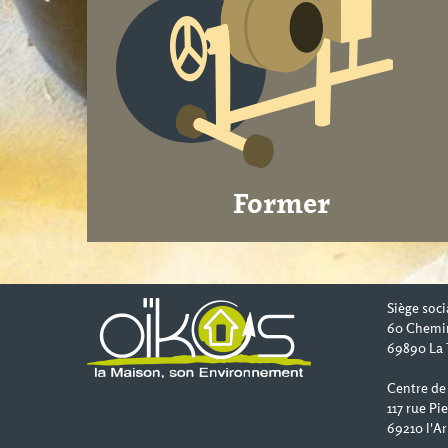
Former
Siège soci
60 Chemi
69890 La 
Centre de
117 rue Pi
69210 l'Ar