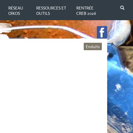
N
RÉSEAU
RESSOURCES ET
RENTRÉE
OÏKOS
OUTILS
CREB 2026
Enduits