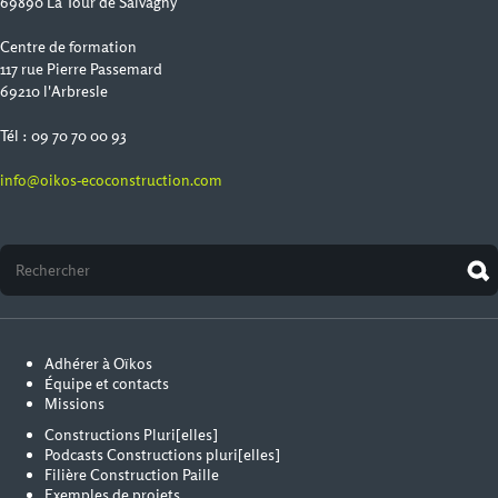
69890 La Tour de Salvagny
Centre de formation
117 rue Pierre Passemard
69210 l'Arbresle
Tél : 09 70 70 00 93
info@oikos-ecoconstruction.com
Adhérer à Oïkos
Équipe et contacts
Missions
Constructions Pluri[elles]
Podcasts Constructions pluri[elles]
Filière Construction Paille
Exemples de projets