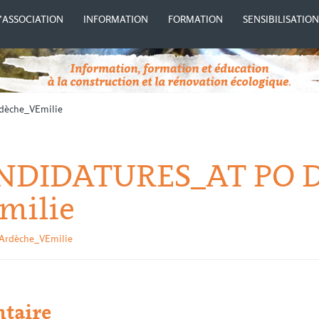
’ASSOCIATION
INFORMATION
FORMATION
SENSIBILISATIO
èche_VEmilie
ANDIDATURES_AT PO 
milie
rdèche_VEmilie
taire