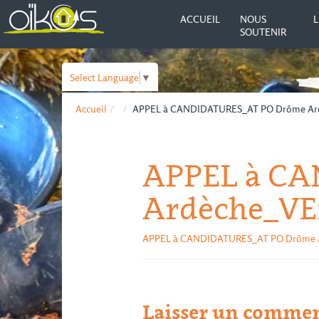
ACCUEIL
NOUS
L
SOUTENIR
Select Language
▼
Accueil
APPEL à CANDIDATURES_AT PO Drôme Ard
APPEL à C
Ardèche_VE
APPEL à CANDIDATURES_AT PO Drôme A
Laisser un commen