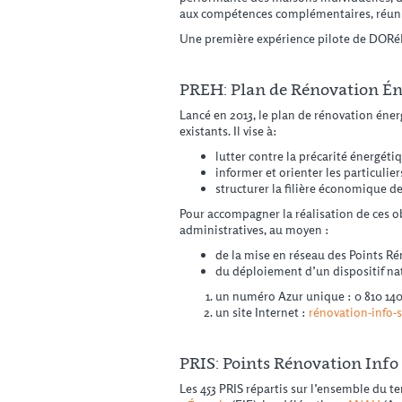
aux compétences complémentaires, réunis
Une première expérience pilote de DORéMI
PREH: Plan de Rénovation Éne
Lancé en 2013, le plan de rénovation éner
existants. Il vise à:
lutter contre la précarité énergéti
informer et orienter les particulie
structurer la filière économique d
Pour accompagner la réalisation de ces obj
administratives, au moyen :
de la mise en réseau des Points Rén
du déploiement d’un dispositif nati
un numéro Azur unique : 0 810 14
un site Internet :
rénovation-info-s
PRIS: Points Rénovation Info
Les 453 PRIS répartis sur l’ensemble du te