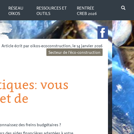
N
RÉSEAU
RESSOURCES ET
RENTRÉE
OÏKOS
OUTILS
CREB 2026
Article écrit par oikos-ecoconstruction, le 14 janvier 2016
Secteur de l'éco-construction
iques: vous
et de
onnaissez des freins budgétaires ?
ers des aides financières adaptées à votre