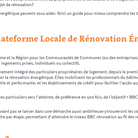
ojet de rénovation?
ergétique peuvent vous aider. Voici un guide pour mieux comprendre les di
lateforme Locale de Rénovation É
’Ademe et la Région pour les Communautés de Communes (ou des entreprises p
 logements privés, individuels ou collectifs.
ent intégré des particuliers propriétaires de logement, depuis le premie
er la rénovation énergétique. Elles mobilisent les professionnels du bâtimen
lle et performante; et les établissements de crédit pour faciliter l’accès a
s particuliers vers l’atteinte, de préférence en une fois, de l’objectif « 
vant pas se lancer dans une démarche aussi ambitieuse y trouveront les c
he par étape, permettant d’atteindre le niveau BBC rénovation au fil des r