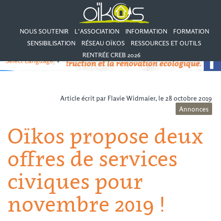
NOUS SOUTENIR
L’ASSOCIATION
INFORMATION
FORMATION
SENSIBILISATION
RÉSEAU OÏKOS
RESSOURCES ET OUTILS
RENTRÉE CREB 2026
Select Language
▼
Article écrit par Flavie Widmaier, le 28 octobre 2019
Annonces
Oïkos propose deux
offres de services
civiques pour
novembre 2019 !