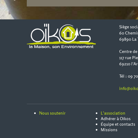
Siège soci
60 Chemi
69890 La 
Centre de
117 rue Pi
69210 l'Ar
Tél : 09 7
info@oiko
Nous soutenir
L’association
Adhérer à Oïkos
Équipe et contacts
Missions