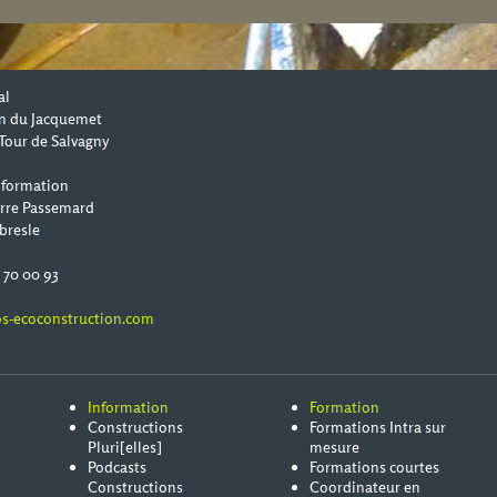
al
n du Jacquemet
Tour de Salvagny
 formation
erre Passemard
bresle
0 70 00 93
s-ecoconstruction.com
Information
Formation
Constructions
Formations Intra sur
Pluri[elles]
mesure
Podcasts
Formations courtes
Constructions
Coordinateur en