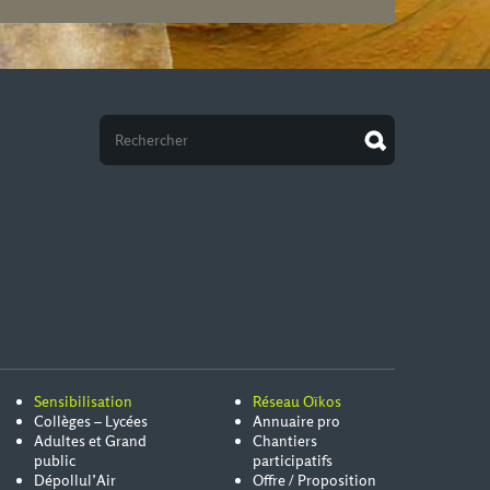
Sensibilisation
Réseau Oïkos
Collèges – Lycées
Annuaire pro
Adultes et Grand
Chantiers
public
participatifs
Dépollul’Air
Offre / Proposition