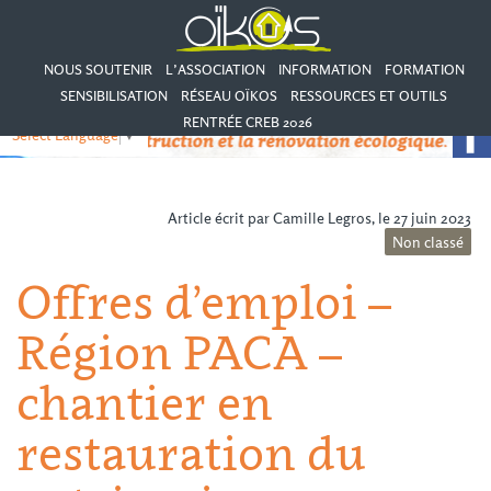
NOUS SOUTENIR
L’ASSOCIATION
INFORMATION
FORMATION
SENSIBILISATION
RÉSEAU OÏKOS
RESSOURCES ET OUTILS
RENTRÉE CREB 2026
Select Language
▼
Article écrit par Camille Legros, le 27 juin 2023
Non classé
Offres d’emploi –
Région PACA –
chantier en
restauration du