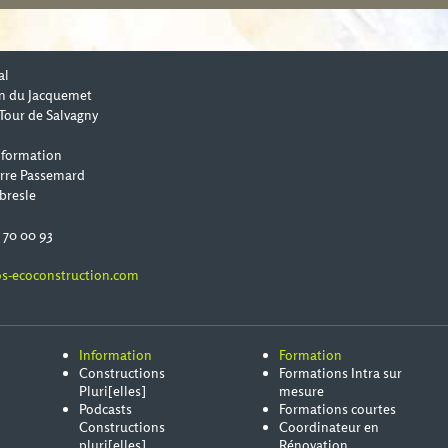
al
n du Jacquemet
Tour de Salvagny
 formation
erre Passemard
bresle
0 70 00 93
s-ecoconstruction.com
Information
Formation
Constructions
Formations Intra sur
Pluri[elles]
mesure
Podcasts
Formations courtes
Constructions
Coordinateur en
pluri[elles]
Rénovation