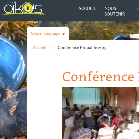
ACCUEIL
NOUS
L
SOUTENIR
Select Language
▼
Accueil
Conférence Propaille 2015
Conférence P