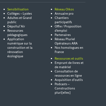
Sensibilisation
Réseau Oïkos
Collèges – Lycées
Annuaire pro
Adultes et Grand
Chantiers
public
participatifs
Dépollul’Air
Offre / Proposition
Ressources
d'emploi
pédagogiques
Partenaires
Application
Réseau Pluriel
numérique sur la
Opérateurs ARA
construction et la
Nos homologues en
rénovation
France
écologique
Ressources et outils
Emprunt de livres et
de matériel
Consultation de
ressources en ligne
Acquisition d’outils
Podcasts –
Constructions
pluri[elles]