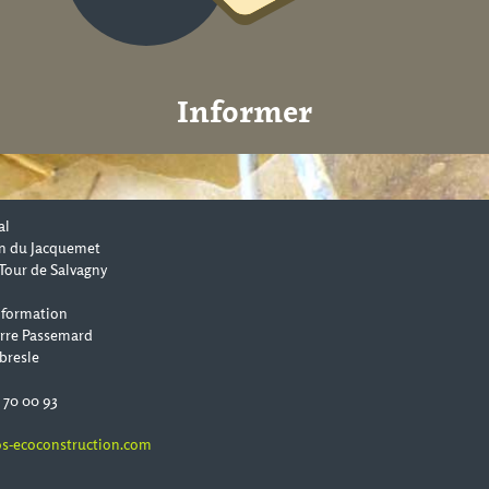
Informer
al
n du Jacquemet
Tour de Salvagny
 formation
erre Passemard
bresle
0 70 00 93
s-ecoconstruction.com