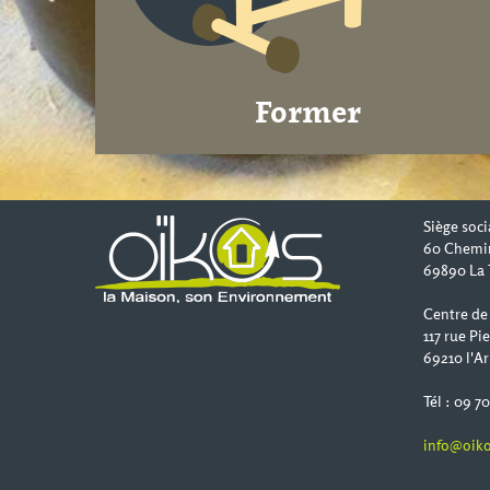
Former
Siège soci
60 Chemi
69890 La 
Centre de
117 rue Pi
69210 l'Ar
Tél : 09 7
info@oiko