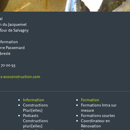
al
n du Jacquemet
Tour de Salvagny
 formation
erre Passemard
bresle
0 70 00 93
s-ecoconstruction.com
Information
Formation
Constructions
Formations Intra sur
Pluri[elles]
mesure
Podcasts
Formations courtes
Constructions
Coordinateur en
pluri[elles]
Rénovation