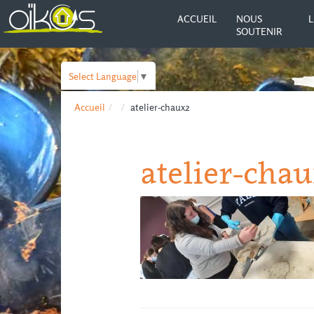
ACCUEIL
NOUS
L
SOUTENIR
Select Language
▼
Accueil
atelier-chaux2
atelier-cha