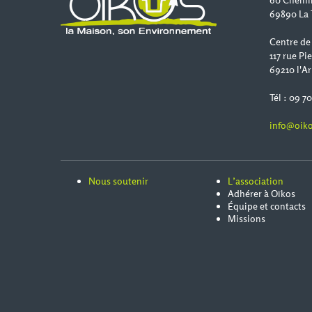
60 Chemi
69890 La 
Centre de
117 rue Pi
69210 l'Ar
Tél : 09 7
info@oiko
Nous soutenir
L’association
Adhérer à Oïkos
Équipe et contacts
Missions