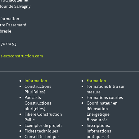
n du Jacquemet
Tour de Salvagny
 formation
erre Passemard
bresle
0 70 00 93
s-ecoconstruction.com
Information
Formation
Constructions
Formations Intra sur
Pluri[elles]
mesure
Podcasts
Formations courtes
Constructions
Coordinateur en
pluri[elles]
Rénovation
Filière Construction
Energétique
Paille
Biosourcée
Exemples de projets
Inscriptions,
Fiches techniques
informations
Conseil technique
pratiques et