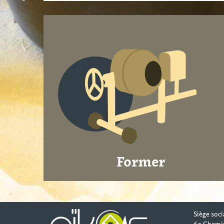
Former
Siège soci