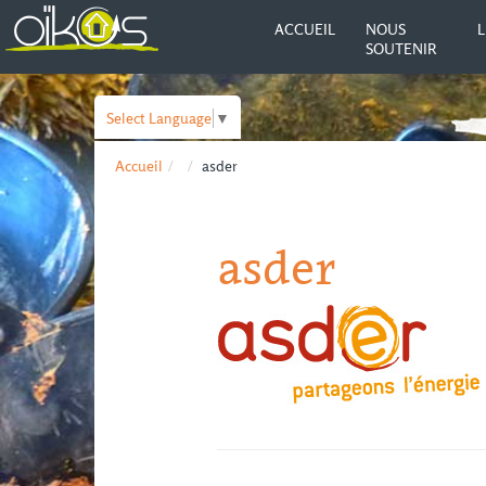
ACCUEIL
NOUS
L
SOUTENIR
Select Language
▼
Accueil
asder
asder