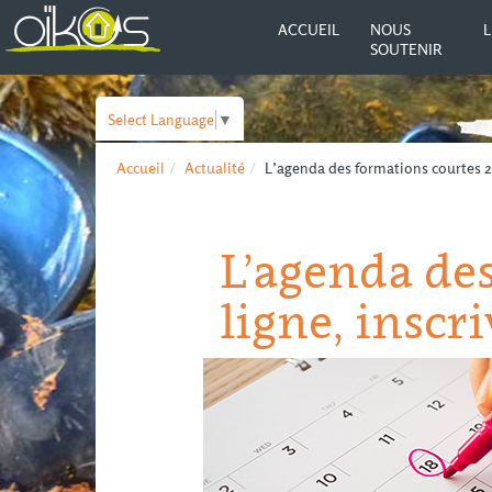
ACCUEIL
NOUS
L
SOUTENIR
Select Language
▼
Accueil
Actualité
L’agenda des formations courtes 20
L’agenda des
ligne, inscri