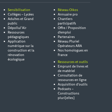
Sensibilisation
Réseau Oïkos
Collèges – Lycées
Annuaire pro
Adultes et Grand
Chantiers
public
participatifs
Dépollul’Air
Offre / Proposition
Ressources
d'emploi
pédagogiques
Partenaires
Application
Réseau Pluriel
numérique sur la
Opérateurs ARA
construction et la
Nos homologues en
rénovation
France
écologique
Ressources et outils
Emprunt de livres et
de matériel
Consultation de
ressources en ligne
Acquisition d’outils
Podcasts –
Constructions
pluri[elles]