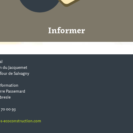
Informer
al
n du Jacquemet
Tour de Salvagny
 formation
erre Passemard
bresle
0 70 00 93
s-ecoconstruction.com