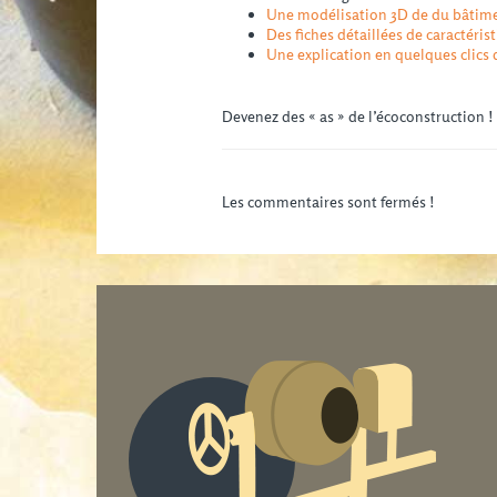
Une modélisation 3D de du bâtime
Des fiches détaillées de caractéri
Une explication en quelques clics
Devenez des « as » de l’écoconstruction ! 
Les commentaires sont fermés !