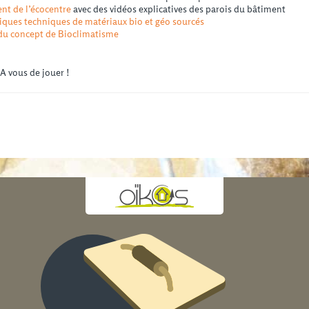
nt de l’écocentre
avec des vidéos explicatives des parois du bâtiment
stiques techniques de matériaux bio et géo sourcés
 du concept de Bioclimatisme
A vous de jouer !