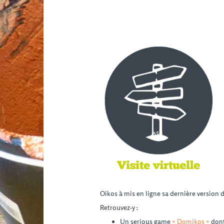
Oikos à mis en ligne sa dernière version 
Retrouvez-y :
Un serious game
« Domikos »
dont