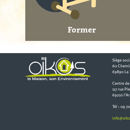
Former
Siège soci
60 Chemi
69890 La 
Centre de
117 rue Pi
69210 l'Ar
Tél : 09 7
info@oiko