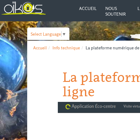
ACCUEIL
NOUS
L
SOUTENIR
Select Language
▼
Accueil
Info technique
La plateforme numérique de l
La platefor
ligne