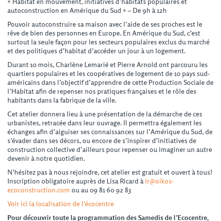
« Habitat en mouvement, initiatives d’habitats populaires et
autoconstruction en Amérique du Sud » – De 9h à 12h
Pouvoir autoconstruire sa maison avec l’aide de ses proches est le
rêve de bien des personnes en Europe. En Amérique du Sud, c’est
surtout la seule façon pour les secteurs populaires exclus du marché
et des politiques d’habitat d’accéder un jour à un logement.
Durant 10 mois, Charlène Lemarié et Pierre Arnold ont parcouru les
quartiers populaires et les coopératives de logement de 10 pays sud-
américains dans l’objectif d’apprendre de cette Production Sociale de
l’Habitat afin de repenser nos pratiques françaises et le rôle des
habitants dans la fabrique de la ville.
Cet atelier donnera lieu à une présentation de la démarche de ces
urbanistes, retracée dans leur ouvrage. Il permettra également les
échanges afin d’aiguiser ses connaissances sur l’Amérique du Sud, de
s’évader dans ses décors, ou encore de s’inspirer d’initiatives de
construction collective d’ailleurs pour repenser ou imaginer un autre
devenir à notre quotidien.
N’hésitez pas à nous rejoindre, cet atelier est gratuit et ouvert à tous!
Inscription obligatoire auprès de Lisa Ricard à
lr@oikos-
ecoconstruction.com
ou au 09 81 60 92 83
Voir ici la localisation de l’écocentre
Pour découvrir toute la programmation des Samedis de l’Ecocentre,