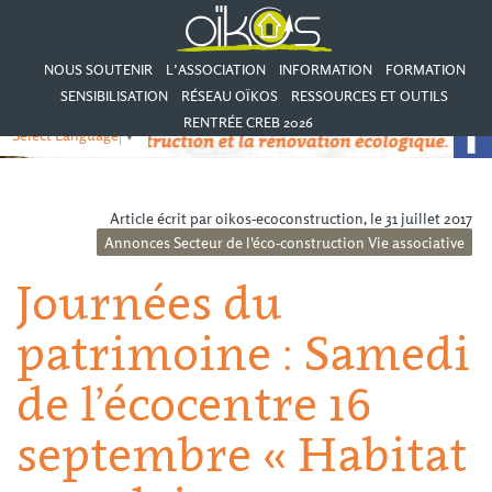
NOUS SOUTENIR
L’ASSOCIATION
INFORMATION
FORMATION
SENSIBILISATION
RÉSEAU OÏKOS
RESSOURCES ET OUTILS
RENTRÉE CREB 2026
Select Language
▼
Article écrit par oikos-ecoconstruction, le 31 juillet 2017
Annonces
Secteur de l'éco-construction
Vie associative
Journées du
patrimoine : Samedi
de l’écocentre 16
septembre « Habitat