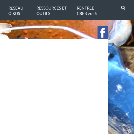
N
RÉSEAU
RESSOURCES ET
RENTRÉE
OÏKOS
OUTILS
CREB 2026