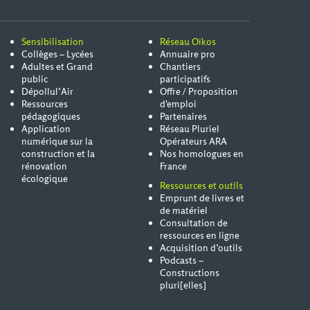
Sensibilisation
Réseau Oïkos
Collèges – Lycées
Annuaire pro
Adultes et Grand
Chantiers
public
participatifs
Dépollul’Air
Offre / Proposition
Ressources
d'emploi
pédagogiques
Partenaires
Application
Réseau Pluriel
numérique sur la
Opérateurs ARA
construction et la
Nos homologues en
rénovation
France
écologique
Ressources et outils
Emprunt de livres et
de matériel
Consultation de
ressources en ligne
Acquisition d’outils
Podcasts –
Constructions
pluri[elles]