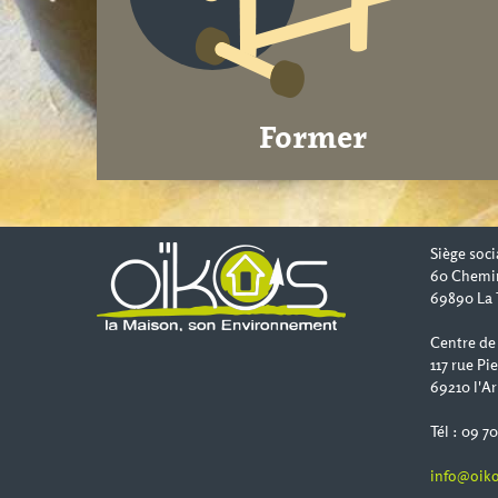
Former
Siège soci
60 Chemi
69890 La 
Centre de
117 rue Pi
69210 l'Ar
Tél : 09 7
info@oiko