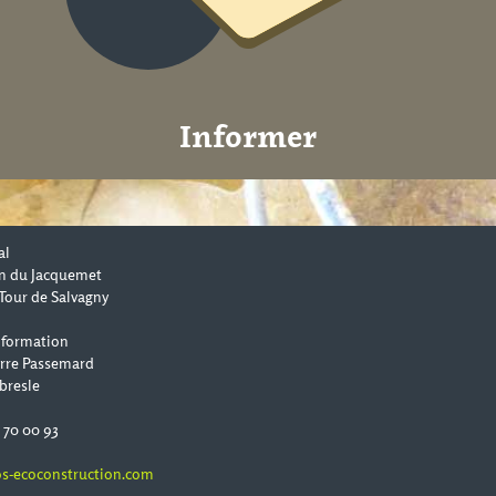
Informer
al
n du Jacquemet
Tour de Salvagny
 formation
erre Passemard
bresle
0 70 00 93
s-ecoconstruction.com