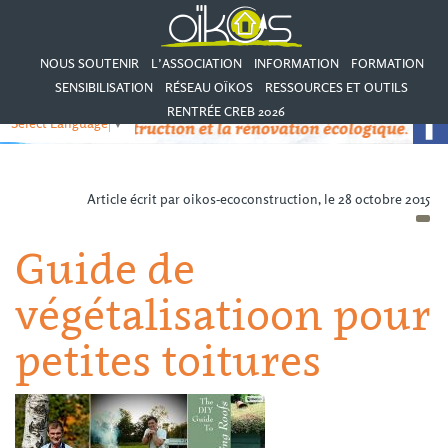
NOUS SOUTENIR
L’ASSOCIATION
INFORMATION
FORMATION
SENSIBILISATION
RÉSEAU OÏKOS
RESSOURCES ET OUTILS
RENTRÉE CREB 2026
Select Language
▼
Article écrit par oikos-ecoconstruction, le 28 octobre 2015
Guide de
végétalisatioon pour
petites toitures