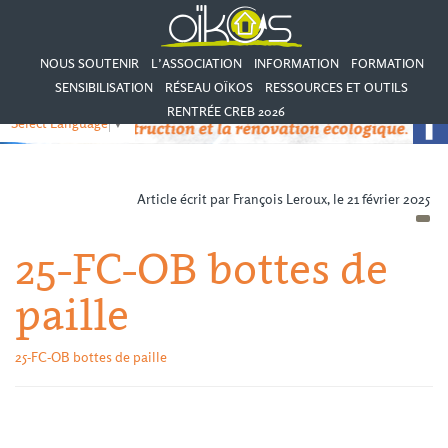
NOUS SOUTENIR
L’ASSOCIATION
INFORMATION
FORMATION
SENSIBILISATION
RÉSEAU OÏKOS
RESSOURCES ET OUTILS
RENTRÉE CREB 2026
Select Language
▼
Article écrit par François Leroux, le 21 février 2025
25-FC-OB bottes de
paille
25-FC-OB bottes de paille