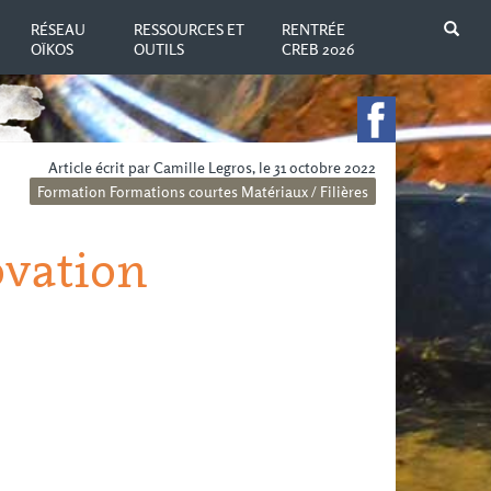
N
RÉSEAU
RESSOURCES ET
RENTRÉE
OÏKOS
OUTILS
CREB 2026
Article écrit par Camille Legros, le 31 octobre 2022
Formation
Formations courtes
Matériaux / Filières
ovation