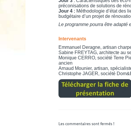
Jour 3
: Caractéristiques des éco-ma
préconisations de solutions de rén
Jour 4 :
Méthodologie d’état des lie
budgétaire d’un projet de rénovatio
Le programme pourra être adapté e
Intervenants
Emmanuel Deragne, artisan charpen
Sabine FREYTAG, architecte au se
Monique CERRO, société Terre Pierre
ancien
Arnaud Mounier, artisan, spécialiste
Christophe JAGER, société Dom&Bio
Les commentaires sont fermés !