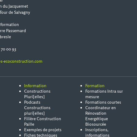
al
n du Jacquemet
Tour de Salvagny
 formation
erre Passemard
bresle
0 70 00 93
s-ecoconstruction.com
Information
Formation
Constructions
Formations Intra sur
Pluri[elles]
mesure
Podcasts
Formations courtes
Constructions
Coordinateur en
pluri[elles]
Rénovation
Filière Construction
Energétique
Paille
Biosourcée
Exemples de projets
Inscriptions,
Fiches techniques
informations