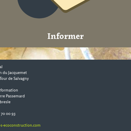
Informer
al
n du Jacquemet
Tour de Salvagny
 formation
erre Passemard
bresle
0 70 00 93
s-ecoconstruction.com