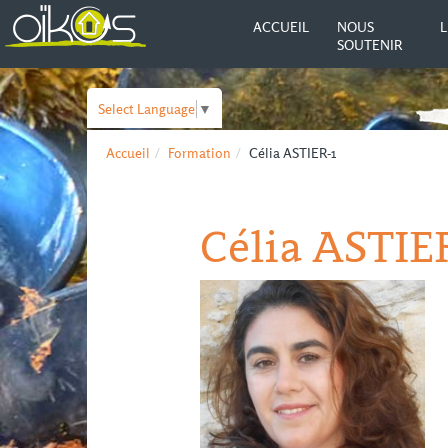
ACCUEIL
NOUS
L
SOUTENIR
Select Language
▼
Accueil
Formation
Célia ASTIER-1
Célia ASTIE