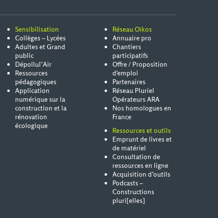
Sensibilisation
Réseau Oïkos
Collèges – Lycées
Annuaire pro
Adultes et Grand
Chantiers
public
participatifs
Dépollul’Air
Offre / Proposition
Ressources
d'emploi
pédagogiques
Partenaires
Application
Réseau Pluriel
numérique sur la
Opérateurs ARA
construction et la
Nos homologues en
rénovation
France
écologique
Ressources et outils
Emprunt de livres et
de matériel
Consultation de
ressources en ligne
Acquisition d’outils
Podcasts –
Constructions
pluri[elles]