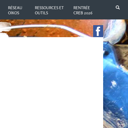
N
RÉSEAU
RESSOURCES ET
RENTRÉE
OÏKOS
OUTILS
CREB 2026