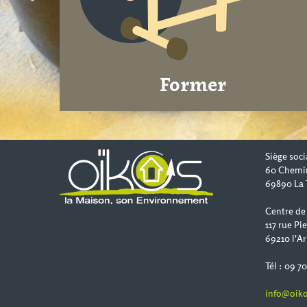
Former
Siège soci
60 Chemi
69890 La 
Centre de
117 rue Pi
69210 l'Ar
Tél : 09 7
info@oiko