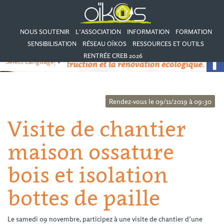
NOUS SOUTENIR
L’ASSOCIATION
INFORMATION
FORMATION
SENSIBILISATION
RÉSEAU OÏKOS
RESSOURCES ET OUTILS
RENTRÉE CREB 2026
Select Language
▼
Rendez-vous le 09/11/2019 à 09:30
Visite de chantier
maison ossature
bois et isolation
bottes de paille
Le samedi 09 novembre, participez à une visite de chantier d’une