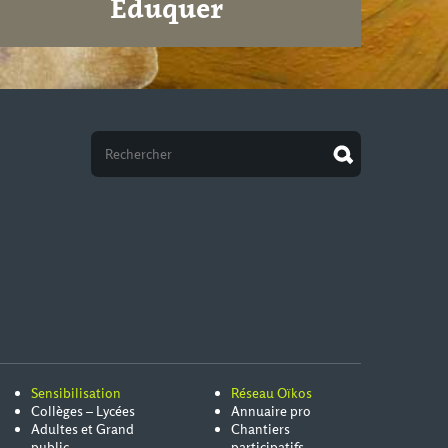
Éduquer
Sensibilisation
Réseau Oïkos
Collèges – Lycées
Annuaire pro
Adultes et Grand
Chantiers
public
participatifs