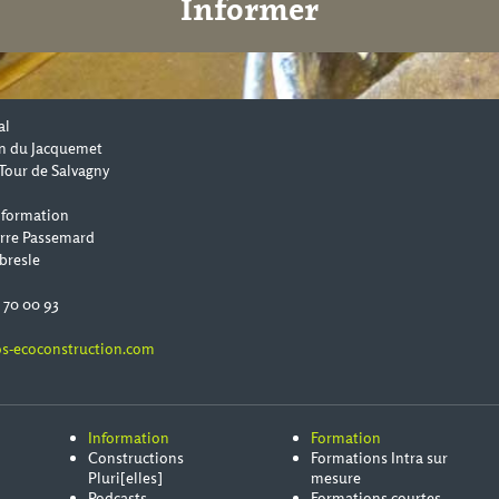
Informer
al
n du Jacquemet
Tour de Salvagny
 formation
erre Passemard
bresle
0 70 00 93
s-ecoconstruction.com
Information
Formation
Constructions
Formations Intra sur
Pluri[elles]
mesure
Podcasts
Formations courtes