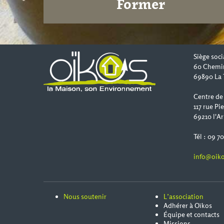
Former
Siège soci
60 Chemi
69890 La 
Centre de
117 rue Pi
69210 l'Ar
Tél : 09 7
info@oiko
Nous soutenir
L’association
Adhérer à Oïkos
Équipe et contacts
Missions