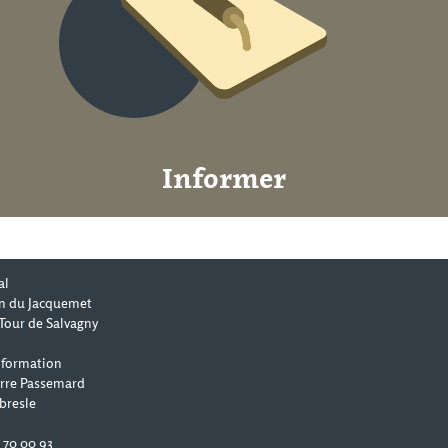
Informer
al
n du Jacquemet
Tour de Salvagny
 formation
erre Passemard
bresle
0 70 00 93