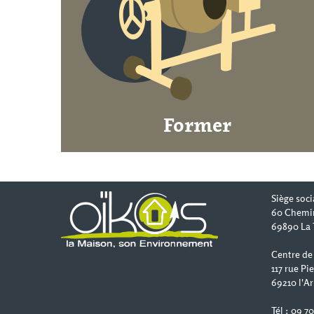
Former
Siège soci
60 Chemi
69890 La 
Centre de
117 rue Pi
69210 l'Ar
Tél : 09 7