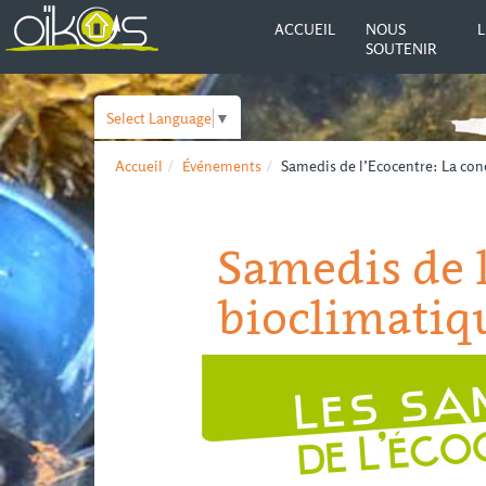
ACCUEIL
NOUS
L
SOUTENIR
Select Language
▼
Accueil
Événements
Samedis de l’Ecocentre: La con
Samedis de l
bioclimatiq