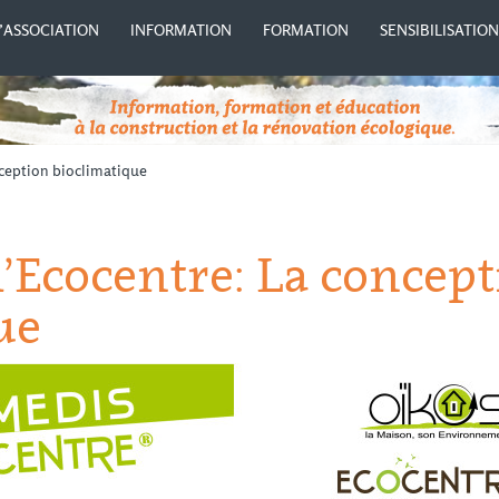
’ASSOCIATION
INFORMATION
FORMATION
SENSIBILISATIO
ception bioclimatique
’Ecocentre: La concep
ue