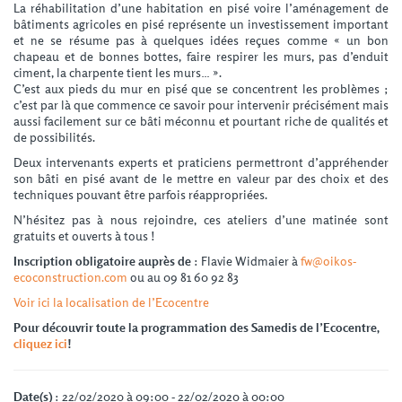
La réhabilitation d’une habitation en pisé voire l’aménagement de
bâtiments agricoles en pisé représente un investissement important
et ne se résume pas à quelques idées reçues comme « un bon
chapeau et de bonnes bottes, faire respirer les murs, pas d’enduit
ciment, la charpente tient les murs… ».
C’est aux pieds du mur en pisé que se concentrent les problèmes ;
c’est par là que commence ce savoir pour intervenir précisément mais
aussi facilement sur ce bâti méconnu et pourtant riche de qualités et
de possibilités.
Deux intervenants experts et praticiens permettront d’appréhender
son bâti en pisé avant de le mettre en valeur par des choix et des
techniques pouvant être parfois réappropriées.
N’hésitez pas à nous rejoindre, ces ateliers d’une matinée sont
gratuits et ouverts à tous !
Inscription obligatoire auprès de
: Flavie Widmaier à
fw@oikos-
ecoconstruction.com
ou au 09 81 60 92 83
Voir ici la localisation de l’Ecocentre
Pour découvrir toute la programmation des Samedis de l’Ecocentre,
cliquez ici
!
Date(s)
: 22/02/2020 à 09:00 - 22/02/2020 à 00:00