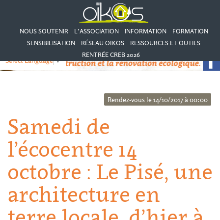
NOUS SOUTENIR
L’ASSOCIATION
INFORMATION
FORMATION
SENSIBILISATION
RÉSEAU OÏKOS
RESSOURCES ET OUTILS
RENTRÉE CREB 2026
Select Language
▼
Rendez-vous le 14/10/2017 à 00:00
Samedi de
l’écocentre 14
octobre : Le Pisé, une
architecture en
terre locale, d’hier à